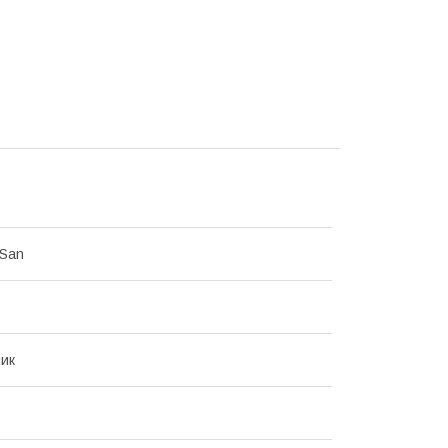
 San
ик