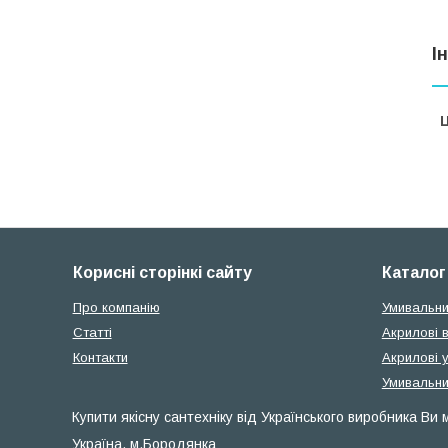
І
Ц
Корисні сторінкі сайту
Каталог
Про компанію
Умивальни
Статті
Акрилові 
Контакти
Акрилові 
Умивальни
Купити якісну сантехніку від Українського виробника Ви
Україна, м.Бородянка