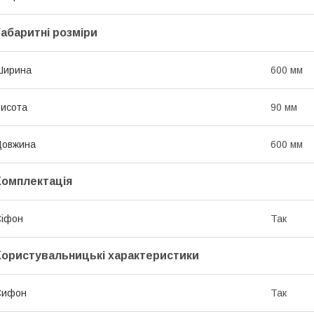
Габаритні розміри
Ширина
600 мм
исота
90 мм
Довжина
600 мм
Комплектація
Сіфон
Так
Користувальницькі характеристики
Сифон
Так