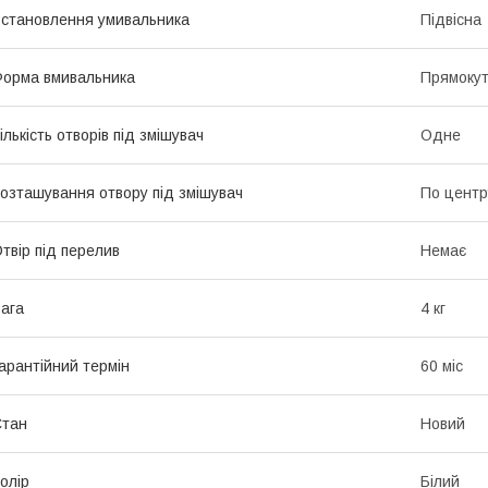
становлення умивальника
Підвісна
орма вмивальника
Прямоку
ількість отворів під змішувач
Одне
озташування отвору під змішувач
По центр
твір під перелив
Немає
ага
4 кг
арантійний термін
60 міс
Стан
Новий
олір
Білий