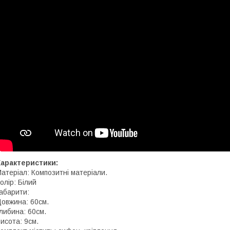
Характеристики:
атеріал: Композитні матеріали.
олір: Білий
абарити:
овжина: 60см.
либина: 60см.
исота: 9см.