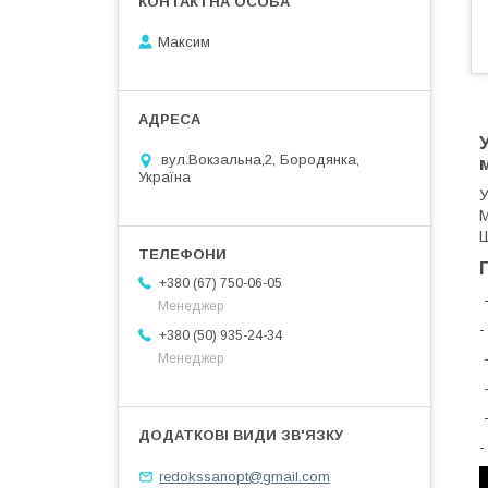
Максим
вул.Вокзальна,2, Бородянка,
Україна
У
М
Ш
+380 (67) 750-06-05
-
Менеджер
-
+380 (50) 935-24-34
-
Менеджер
-
-
-
redokssanopt@gmail.com