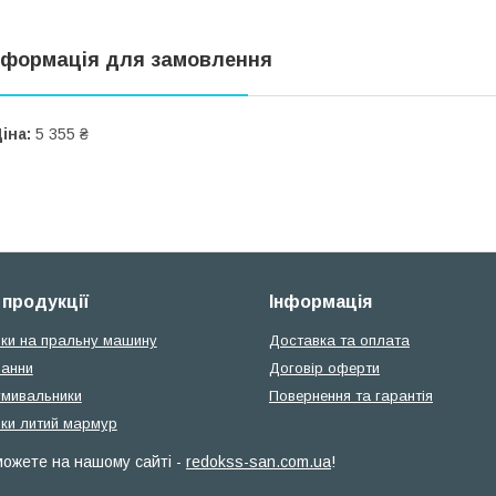
нформація для замовлення
іна:
5 355 ₴
 продукції
Інформація
ки на пральну машину
Доставка та оплата
ванни
Договір оферти
умивальники
Повернення та гарантія
ки литий мармур
 можете на нашому сайті -
redokss-san.com.ua
!