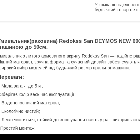
У компанії підключені
будь-який товар не п
Умивальник(раковина) Redokss San DEYMOS NEW 60
машиною до 50см.
мивальник з литого армованого акрилу Redokss San — надійне р
іцний матеріал, зручна форма та сучасний дизайн забезпечують к
ирокий вибір моделей під будь-який розмір пральної машини.
Переваги:
 Мала вага - до 5 кг;
 Зберігає колір весь час експлуатації;
 Водонепроникний матеріал;
 Екологічно чистий;
 Легко чиститься, стійкий до зношування навіть у разі використан
 Простий монтаж.