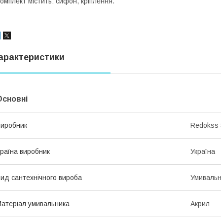
омплект містить: сифон, кріплення.
арактеристики
Основні
иробник
Redokss
раїна виробник
Україна
ид сантехнічного вироба
Умивальн
атеріал умивальника
Акрил