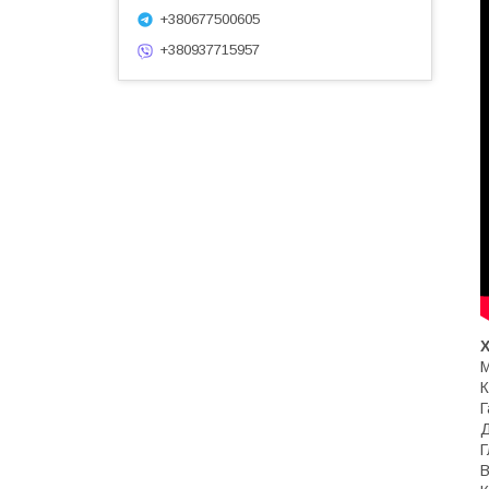
+380677500605
+380937715957
М
К
Г
Д
Г
В