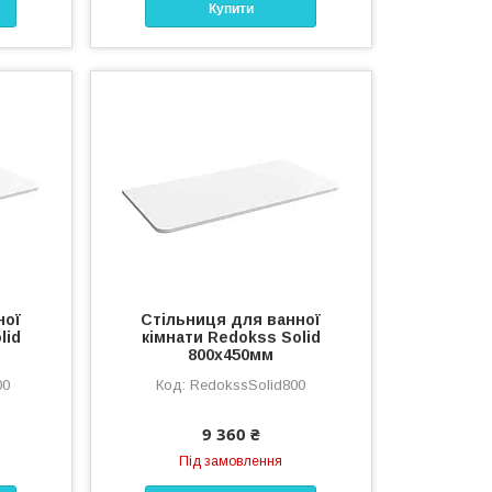
Купити
ної
Стільниця для ванної
lid
кімнати Redokss Solid
800x450мм
00
RedokssSolid800
9 360 ₴
Під замовлення