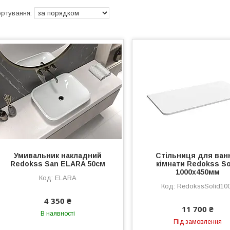
Умивальник накладний
Стільниця для ван
Redokss San ELARA 50cм
кімнати Redokss So
1000x450мм
ELARA
RedokssSolid10
4 350 ₴
11 700 ₴
В наявності
Під замовлення