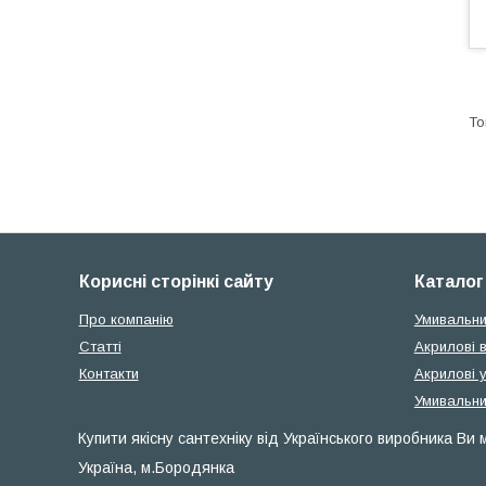
Корисні сторінкі сайту
Каталог
Про компанію
Умивальни
Статті
Акрилові 
Контакти
Акрилові 
Умивальни
Купити якісну сантехніку від Українського виробника Ви
Україна, м.Бородянка