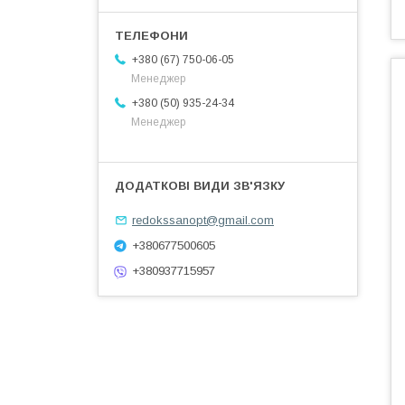
+380 (67) 750-06-05
Менеджер
+380 (50) 935-24-34
Менеджер
redokssanopt@gmail.com
+380677500605
+380937715957