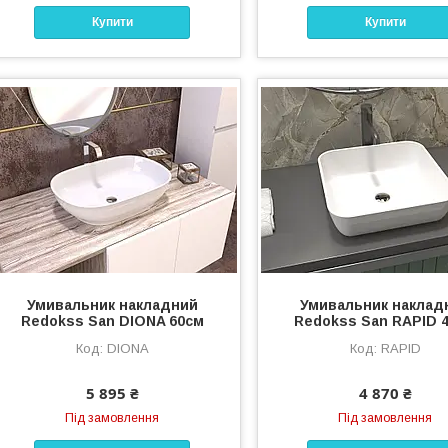
Купити
Купити
Умивальник накладний
Умивальник наклад
Redokss San DIONA 60cм
Redokss San RAPID 
DIONA
RAPID
5 895 ₴
4 870 ₴
Під замовлення
Під замовлення