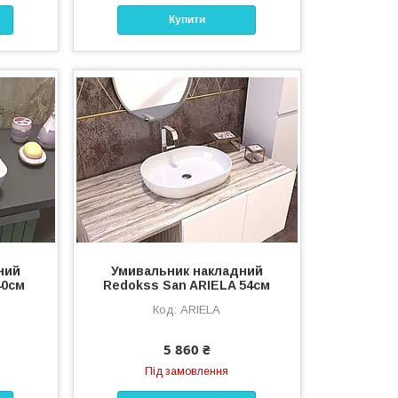
Купити
ний
Умивальник накладний
40cм
Redokss San ARIELA 54cм
ARIELA
5 860 ₴
Під замовлення