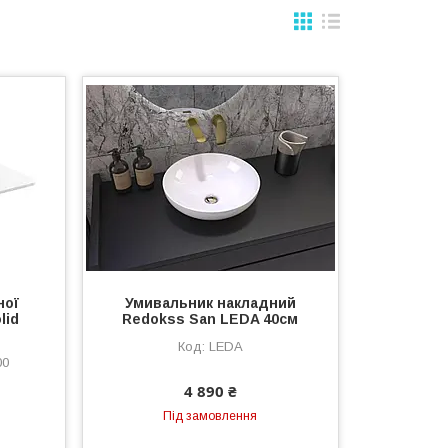
ної
Умивальник накладний
lid
Redokss San LEDA 40cм
LEDA
00
4 890 ₴
Під замовлення