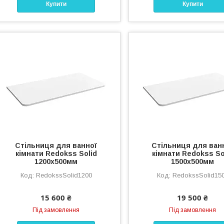
Купити
Купити
Стільниця для ванної
Стільниця для ван
кімнати Redokss Solid
кімнати Redokss So
1200x500мм
1500x500мм
RedokssSolid1200
RedokssSolid15
15 600 ₴
19 500 ₴
Під замовлення
Під замовлення