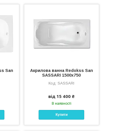
ss San
Акрилова ванна Redokss San
SASSARI 1500х750
SASSARI
від 15 400 ₴
В наявності
Купити