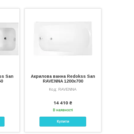
ss San
Акрилова ванна Redokss San
50
RAVENNA 1200x700
RAVENNA
14 410 ₴
В наявності
Купити