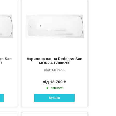
ss San
Акрилова ванна Redokss San
0
MONZA 1700х700
MONZA
від 18 700 ₴
В наявності
Купити