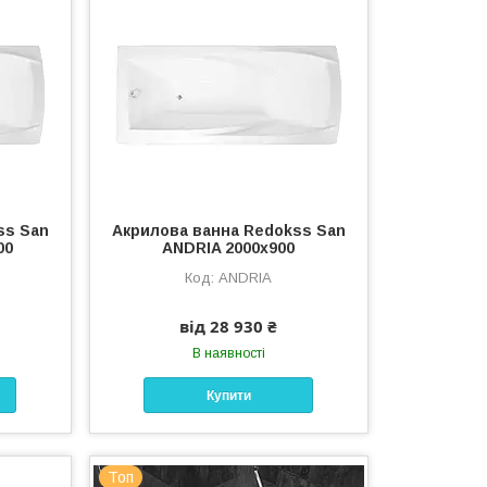
ss San
Акрилова ванна Redokss San
00
ANDRIA 2000х900
ANDRIA
від 28 930 ₴
В наявності
Купити
Топ