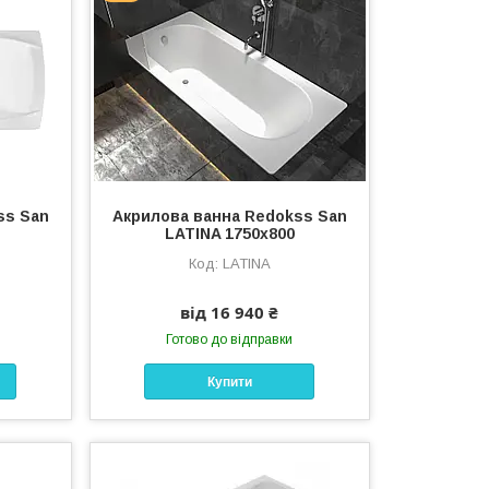
ss San
Акрилова ванна Redokss San
LATINA 1750х800
LATINA
від 16 940 ₴
Готово до відправки
Купити