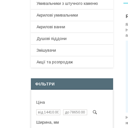
Умивальники з штучного каменю
Акрилові умивальники
R
Акрилові ванни
Н
п
Душові піддони
Змішувачи
Акції та розпродаж
ФІЛЬТРИ
Ціна
Н
Ширина, мм
н