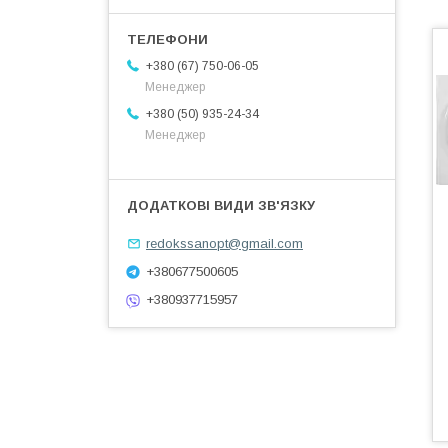
+380 (67) 750-06-05
Менеджер
+380 (50) 935-24-34
Менеджер
redokssanopt@gmail.com
+380677500605
+380937715957