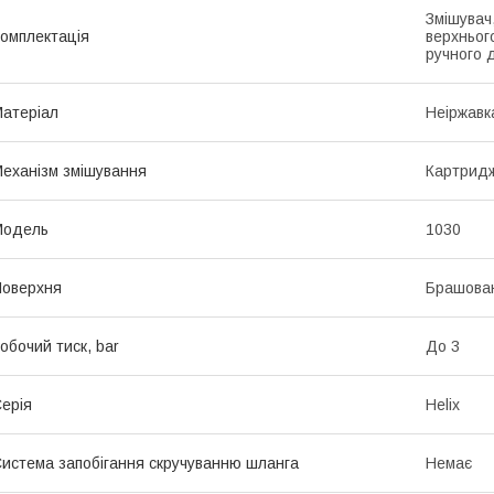
Змішувач
омплектація
верхньог
ручного 
атеріал
Неіржавк
еханізм змішування
Картрид
Мoдель
1030
оверхня
Брашова
обочий тиск, bar
До 3
ерія
Helix
истема запобігання скручуванню шланга
Немає