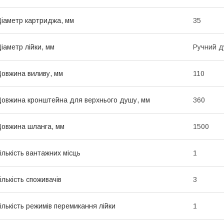
іаметр картриджа, мм
35
іаметр лійки, мм
Ручний д
овжина виливу, мм
110
овжина кронштейна для верхнього душу, мм
360
овжина шланга, мм
1500
ількість вантажних місць
1
ількість споживачів
3
ількість режимів перемикання лійки
1