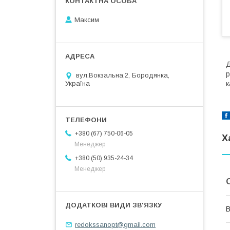
Максим
Д
р
вул.Вокзальна,2, Бородянка,
к
Україна
+380 (67) 750-06-05
Х
Менеджер
+380 (50) 935-24-34
Менеджер
В
redokssanopt@gmail.com