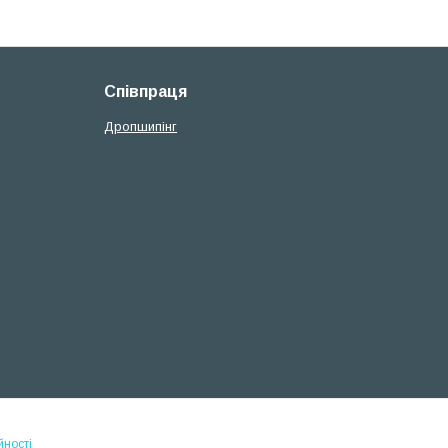
Співпраця
Дропшипінг
йності