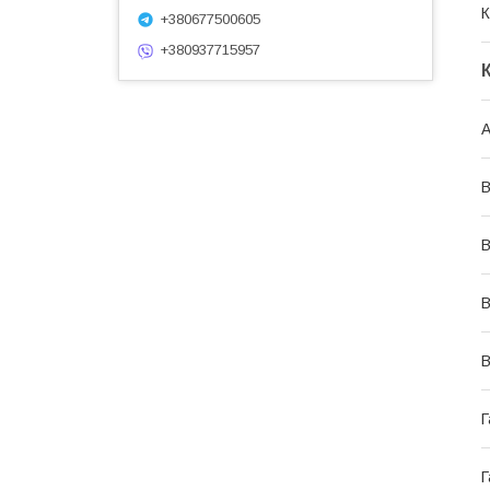
К
+380677500605
+380937715957
А
В
В
В
В
Г
Г