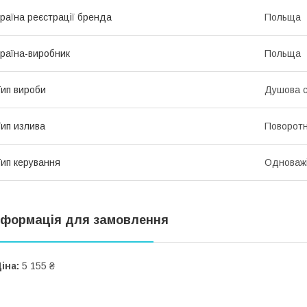
раїна реєстрації бренда
Польща
раїна-виробник
Польща
ип вироби
Душова 
ип излива
Поворот
ип керування
Одноваж
нформація для замовлення
іна:
5 155 ₴