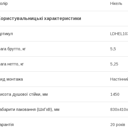
олір
Нікель
Користувальницькі характеристики
ртикул
LDHEL10
ага брутто, кг
5,5
ага нетто, кг
5,25
ид монтажа
Настінни
исота душової стійки, мм
1450
абарити паковання (ШхГхВ), мм
830х410
арантія
20 років