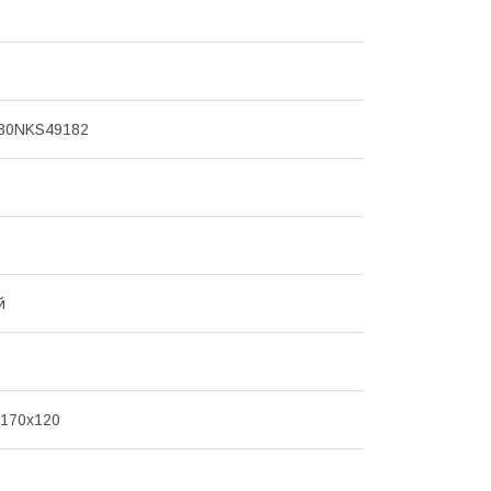
30NKS49182
й
х170х120