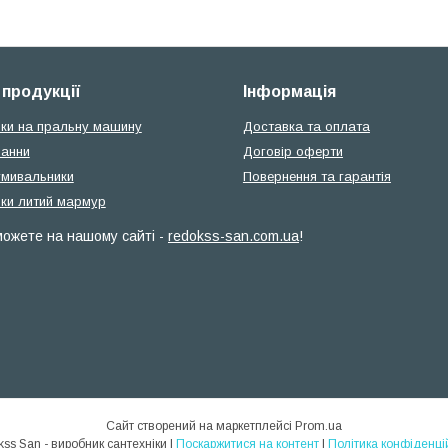
 продукції
Інформація
ки на пральну машину
Доставка та оплата
ванни
Договір оферти
умивальники
Повернення та гарантія
ки литий мармур
 можете на нашому сайті -
redokss-san.com.ua
!
Сайт створений на маркетплейсі
Prom.ua
Redokss San - виробник сантехніки |
Поскаржитися на контент
|
Політика конфіденці