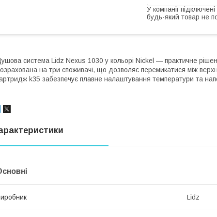
У компанії підключені
будь-який товар не п
ушова система Lidz Nexus 1030 у кольорі Nickel — практичне ріше
озрахована на три споживачі, що дозволяє перемикатися між верх
артридж k35 забезпечує плавне налаштування температури та нап
арактеристики
Основні
иробник
Lidz