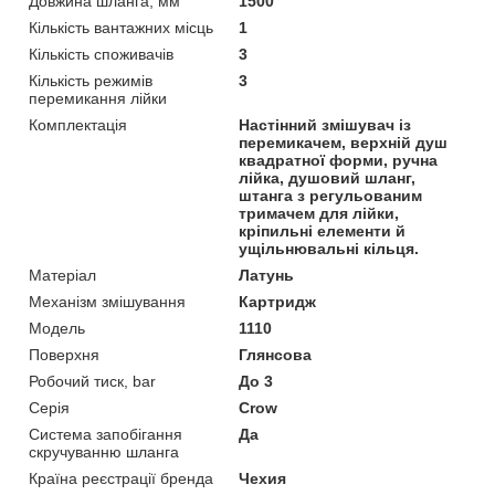
Довжина шланга, мм
1500
Кількість вантажних місць
1
Кількість споживачів
3
Кількість режимів
3
перемикання лійки
Комплектація
Настінний змішувач із
перемикачем, верхній душ
квадратної форми, ручна
лійка, душовий шланг,
штанга з регульованим
тримачем для лійки,
кріпильні елементи й
ущільнювальні кільця.
Матеріал
Латунь
Механізм змішування
Картридж
Мoдель
1110
Поверхня
Глянсова
Робочий тиск, bar
До 3
Серія
Crow
Система запобігання
Да
скручуванню шланга
Країна реєстрації бренда
Чехия