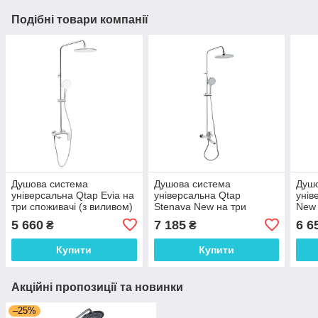
Подібні товари компанії
Душова система
Душова система
Душ
універсальна Qtap Evia на
універсальна Qtap
унів
три споживачі (з виливом)
Stenava New на три
New 
QTEVI111CRM47583
споживача (з виливом)
вили
5 660
7 185
6 6
₴
₴
Chrome
QTSTE111CRM45538
QTV
Chrome
Chr
Купити
Купити
Акційні пропозиції та новинки
–25%