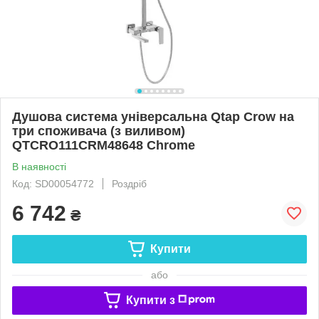
Душова система універсальна Qtap Crow на
три споживача (з виливом)
QTCRO111CRM48648 Chrome
В наявності
Код: SD00054772
Роздріб
6 742
₴
Купити
або
Купити з