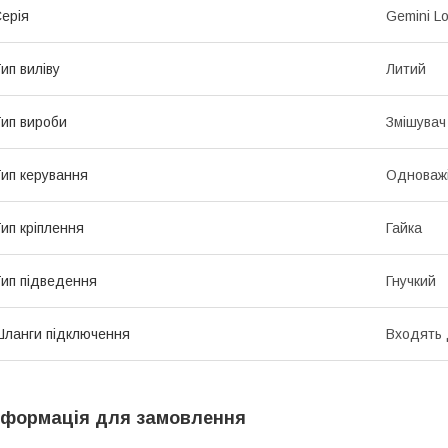
ерія
Gemini L
ип виліву
Литий
ип вироби
Змішувач
ип керування
Одноваж
ип кріплення
Гайка
ип підведення
Гнучкий
ланги підключення
Входять 
нформація для замовлення