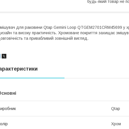
будь-який товар не п
мішувач для раковини Qtap Gemini Loop QTGEM2701CRM45699 у хр
изайн та високу практичність. Хромоване покриття захищає змішув
овговічність та привабливий зовнішній вигляд.
арактеристики
Основні
иробник
Qtap
олір
Хром