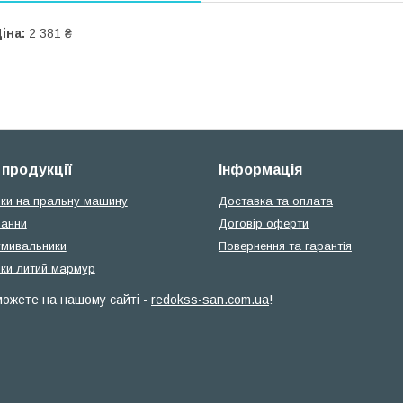
іна:
2 381 ₴
 продукції
Інформація
ки на пральну машину
Доставка та оплата
ванни
Договір оферти
умивальники
Повернення та гарантія
ки литий мармур
 можете на нашому сайті -
redokss-san.com.ua
!