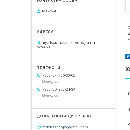
Максим
З
д
д
вул.Вокзальна,2, Бородянка,
Україна
Х
+380 (67) 750-06-05
Менеджер
+380 (50) 935-24-34
Менеджер
В
К
redokssanopt@gmail.com