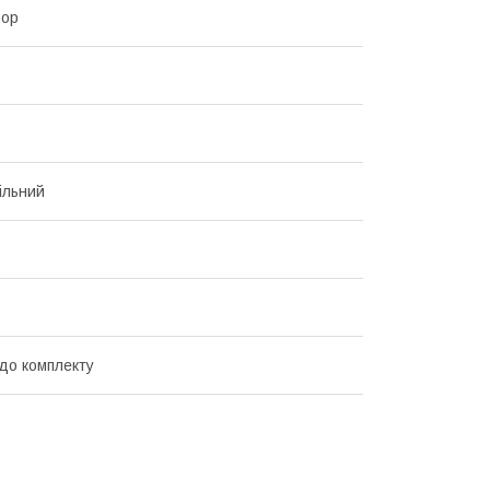
oop
ільний
до комплекту