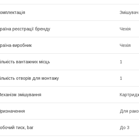
омплектація
Змішувач,
раїна реєстрації бренду
Чехія
раїна-виробник
Чехія
ількість вантажних місць
1
ількість отворів для монтажу
1
еханізм змішування
Картрид
ризначення
Для рако
обочий тиск, bar
До 3