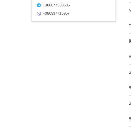
+380677500605
М
+380937715957
П
А
В
В
В
В