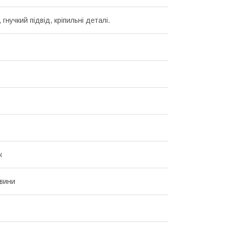
 гнучкий підвід, кріпильні деталі.
ж
вини