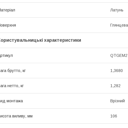
атеріал
Латунь
оверхня
Глянцева
Користувальницькі характеристики
ртикул
QTGEM2
ага брутто, кг
1,3680
ага нетто, кг
1,282
ид монтажа
Врізний
исота виливу, мм
106