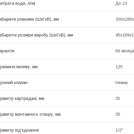
итрата води, л/хв
До 13
абарити упаковки (ШхГхВ), мм
200х180
абаритні розміри виробу (ШхГхВ), мм
45х169х
арантія
60 місяці
овжина виливу, мм
125
онний клапан
Немає
іаметр картриджа, мм
35
іаметр монтажного отвору, мм
35
іаметр під'єднання
1/2"