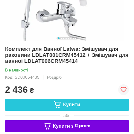
Комплект для Ванної Latwa: Змішувач для
раковини LDLAT001CRM45412 + Змішувач для
ванноі LDLAT006CRM45414
В наявності
Код: SD00054435
Роздріб
2 436
₴
Купити
або
Купити з