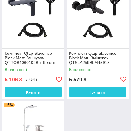
Комплект Qtap Slavonice
Комплект Qtap Slavonice
Black Matt: Змішувач
Black Matt: Змішувач
QTROB4060102B + Шланг
QTSLA259BLM45918 +
QTHADPVCSQ160B + Лійка
Шланг QTHADPVCSQ160B +
В наявності
В наявності
QTRUC125BLM45951
Лійка QTRUC125BLM45951
5 106
5 579
₴
₴
5 494 ₴
Купити
Купити
–5%