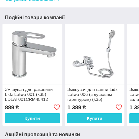
Подібні товари компанії
Змішувач для раковини
Змішувач для ванни Lidz
Зміш
Lidz Latwa 001 (k35)
Latwa 006 (з душовим
Latw
LDLAT001CRM45412
гарнітуром) (k35)
вили
Chrome
LDLAT006CRM45414
гарн
889
1 389
1 3
₴
₴
Chrome
LDL
Chr
Купити
Купити
Акційні пропозиції та новинки