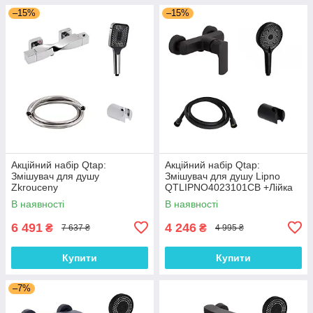
–15%
–15%
Акційний набір Qtap:
Акційний набір Qtap:
Змішувач для душу
Змішувач для душу Lipno
Zkrouceny
QTLIPNO4023101CB +Лійка
QTZKR40T105C+Лійка Rucni
Rucni
В наявності
В наявності
QTRUC125CRM45954+Шланг
QTRUC125BLM45953+Шланг
Hadice
Hadice QTHADPVCSQ160B +
6 491
4 246
₴
₴
7 637 ₴
4 995 ₴
QTHADPVC160C+Тримач
Тримач
Купити
Купити
–7%