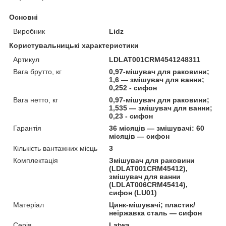
Основні
Виробник
Lidz
Користувальницькі характеристики
Артикул
LDLAT001CRM4541248311
Вага брутто, кг
0,97-мішувач для раковини;
1,6 — змішувач для ванни;
0,252 - сифон
Вага нетто, кг
0,97-мішувач для раковини;
1,535 — змішувач для ванни;
0,23 - сифон
Гарантія
36 місяців — змішувачі: 60
місяців — сифон
Кількість вантажних місць
3
Комплектація
Змішувач для раковини
(LDLAT001CRM45412),
змішувач для ванни
(LDLAT006CRM45414),
сифон (LU01)
Матеріал
Цинк-мішувачі; пластик/
неіржавка сталь — сифон
Серія
Latwa