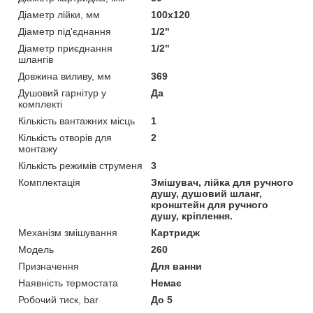
Діаметр лійки, мм
100х120
Діаметр під'єднання
1/2"
Діаметр приєднання
1/2"
шлангів
Довжина виливу, мм
369
Душовий гарнітур у
Да
комплекті
Кількість вантажних місць
1
Кількість отворів для
2
монтажу
Кількість режимів струменя
3
Комплектація
Змішувач, лійка для ручного
душу, душовий шланг,
кронштейн для ручного
душу, кріплення.
Механізм змішування
Картридж
Мoдель
260
Призначення
Для ванни
Наявність термостата
Немає
Робочий тиск, bar
До 5