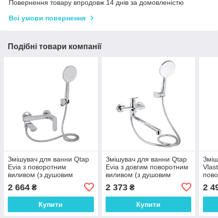
Повернення товару впродовж 14 днів за домовленістю
Всі умови повернення
Подібні товари компанії
Змішувач для ванни Qtap
Змішувач для ванни Qtap
Зміш
Evia з поворотним
Evia з довгим поворотним
Vlas
виливом (з душовим
виливом (з душовим
пово
гарнітуром)
гарнітуром)
душо
2 664
2 373
2 4
₴
₴
QTEVI260CRM47578
QTEVI260CRM47579
QTV
Chrome
Chrome
Chr
Купити
Купити