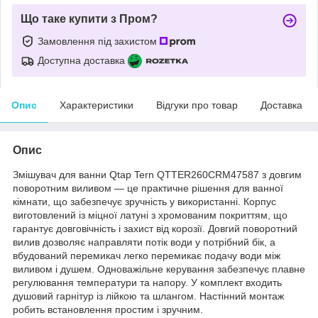
Що таке купити з Пром?
Замовлення під захистом
Доступна доставка
Опис
Характеристики
Відгуки про товар
Доставка
Опис
Змішувач для ванни Qtap Tern QTTER260CRM47587 з довгим
поворотним виливом — це практичне рішення для ванної
кімнати, що забезпечує зручність у використанні. Корпус
виготовлений із міцної латуні з хромованим покриттям, що
гарантує довговічність і захист від корозії. Довгий поворотний
вилив дозволяє направляти потік води у потрібний бік, а
вбудований перемикач легко перемикає подачу води між
виливом і душем. Одноважільне керування забезпечує плавне
регулювання температури та напору. У комплект входить
душовий гарнітур із лійкою та шлангом. Настінний монтаж
робить встановлення простим і зручним.