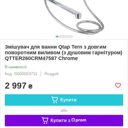
Змішувач для ванни Qtap Tern з довгим
поворотним виливом (з душовим гарнітуром)
QTTER260CRM47587 Chrome
В наявності
Код: SD00053711
Роздріб
2 997
₴
Купити
або
Купити з