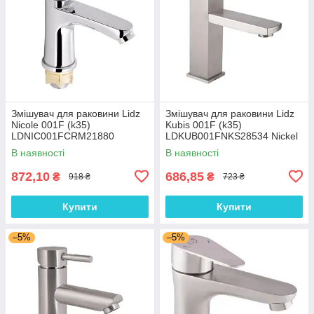
Змішувач для раковини Lidz
Змішувач для раковини Lidz
Nicole 001F (k35)
Kubis 001F (k35)
LDNIC001FCRM21880
LDKUB001FNKS28534 Nickel
Chrome
В наявності
В наявності
872,10
686,85
₴
₴
918 ₴
723 ₴
Купити
Купити
–5%
–5%