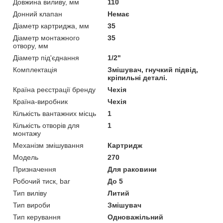
Довжина виливу, мм
110
Донний клапан
Немає
Діаметр картриджа, мм
35
Діаметр монтажного
35
отвору, мм
Діаметр під'єднання
1/2"
Комплектація
Змішувач, гнучкий підвід,
кріпильні деталі.
Країна реєстрації бренду
Чехія
Країна-виробник
Чехія
Кількість вантажних місць
1
Кількість отворів для
1
монтажу
Механізм змішування
Картридж
Мoдель
270
Призначення
Для раковини
Робочий тиск, bar
До 5
Тип виліву
Литий
Тип вироби
Змішувач
Тип керування
Одноважільний