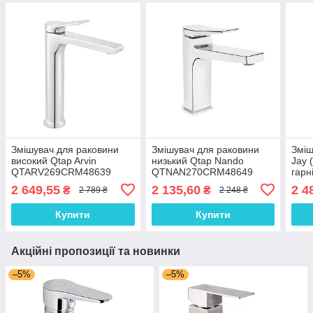
Змішувач для раковини
Змішувач для раковини
Зміш
високий Qtap Arvin
низький Qtap Nando
Jay 
QTARV269CRM48639
QTNAN270CRM48649
гарн
Chrome
Chrome
QTJ
2 649,55
2 135,60
2 4
₴
₴
2 789 ₴
2 248 ₴
Chr
Купити
Купити
Акційні пропозиції та новинки
–5%
–5%