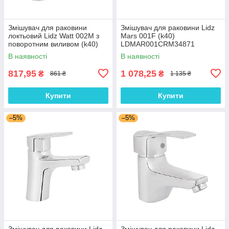
Змішувач для раковини
Змішувач для раковини Lidz
локтьовий Lidz Watt 002M з
Mars 001F (k40)
поворотним виливом (k40)
LDMAR001CRM34871
LDWAT002MCRM34861
Chrome
В наявності
В наявності
Chrome
817,95
1 078,25
₴
₴
861 ₴
1 135 ₴
Купити
Купити
–5%
–5%
Змішувач для раковини Lidz
Змішувач для раковини Lidz