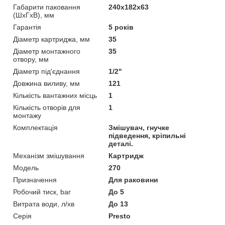
Габарити паковання
240х182х63
(ШхГхВ), мм
Гарантія
5 років
Діаметр картриджа, мм
35
Діаметр монтажного
35
отвору, мм
Діаметр під'єднання
1/2"
Довжина виливу, мм
121
Кількість вантажних місць
1
Кількість отворів для
1
монтажу
Комплектація
Змішувач, гнучке
підведення, кріпильні
деталі.
Механізм змішування
Картридж
Мoдель
270
Призначення
Для раковини
Робочий тиск, bar
До 5
Витрата води, л/хв
До 13
Серія
Presto