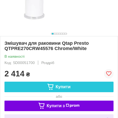
Змішувач для раковини Qtap Presto
QTPRE270CRW45576 Chrome/White
В наявності
Код: SD00051700
Роздріб
2 414
₴
Купити
або
Купити з