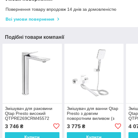
Повернення товару впродовж 14 днів за домовленістю
Всі умови повернення
Подібні товари компанії
Змішувач для раковини
Змішувач для ванни Qtap
Зміш
Qtap Presto високий
Presto з довгим
Qtap
QTPRE269CRM45572
поворотним виливом (з
QTP
Chrome
душовим гарнітуром)
Chro
3 746
3 775
4 0
₴
₴
QTPRE2601CRW45578
Chrome/White
Купити
Купити