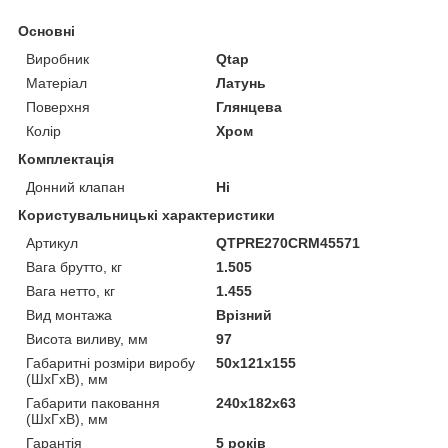
Основні
Виробник
Qtap
Матеріал
Латунь
Поверхня
Глянцева
Колір
Хром
Комплектація
Донний клапан
Ні
Користувальницькі характеристики
Артикул
QTPRE270CRM45571
Вага брутто, кг
1.505
Вага нетто, кг
1.455
Вид монтажа
Врізний
Висота виливу, мм
97
Габаритні розміри виробу
50х121х155
(ШхГхВ), мм
Габарити паковання
240х182х63
(ШхГхВ), мм
Гарантія
5 років