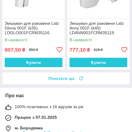
Змішувач для раковини Lidz
Змішувач для раковини Lidz
Gloria 001F (k35)
Anny 001F (k40)
LDGLO001FCRM35116
LDANN001FCRM35119
Chrome
Chrome
В наявності
В наявності
807,50
777,10
₴
₴
850 ₴
818 ₴
Купити
Купити
Показати ще
Про нас
100% позитивних з 16 відгуків за рік
Працює з 07.01.2025
м. Бородянка