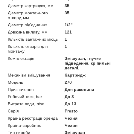
Діаметр картриджа, мм
35
Діаметр монтажного
35
отвору, мм
Діаметр під'єднання
1/2"
Довжина виливу, мм
121
Кількість вантажних місць
1
Кількість отворів для
1
монтажу
Комплектація
Змішувач, гнучке
підведення, кріпильні
деталі.
Механізм змішування
Картридж
Мoдель
270
Призначення
Для раковини
Робочий тиск, bar
До 3
Витрата води, л/хв
До 13
Серія
Presto
Країна реєстрації бренда
Чехия
Країна-виробник
Чехия
Тип вироби
Змішувач