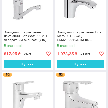
Змішувач для раковини
Змішувач для раковини Lidz
локтьовий Lidz Watt 002M з
Mars 001F (k40)
поворотним виливом (k40)
LDMAR001CRM34871
LDWAT002MCRM34861
Chrome
В наявності
В наявності
Chrome
817,95
1 078,25
₴
₴
861 ₴
1 135 ₴
Купити
Купити
–5%
–5%