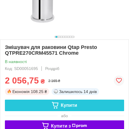
Змішувач для раковини Qtap Presto
QTPRE270CRM45571 Chrome
В наявності
Код: SD00051695
Роздріб
2 056,75
₴
2 165 ₴
Економія
108.25 ₴
Залишилось
14 днів
Купити
або
Купити з