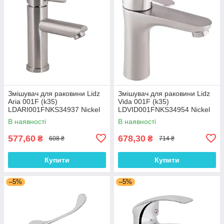
Змішувач для раковини Lidz
Змішувач для раковини Lidz
Aria 001F (k35)
Vida 001F (k35)
LDARI001FNKS34937 Nickel
LDVID001FNKS34954 Nickel
В наявності
В наявності
577,60
678,30
₴
₴
608 ₴
714 ₴
Купити
Купити
–5%
–5%