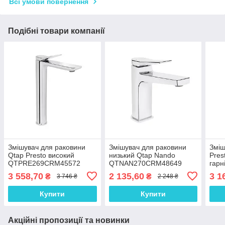
Всі умови повернення
Подібні товари компанії
Змішувач для раковини
Змішувач для раковини
Зміш
Qtap Presto високий
низький Qtap Nando
Pres
QTPRE269CRM45572
QTNAN270CRM48649
гарн
Chrome
Chrome
QTP
3 558,70
2 135,60
3 1
₴
₴
3 746 ₴
2 248 ₴
Chr
Купити
Купити
Акційні пропозиції та новинки