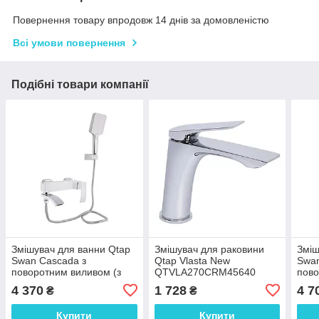
Повернення товару впродовж 14 днів за домовленістю
Всі умови повернення
Подібні товари компанії
Змішувач для ванни Qtap
Змішувач для раковини
Зміш
Swan Cascada з
Qtap Vlasta New
Swan
поворотним виливом (з
QTVLA270CRM45640
пово
душовим гарнітуром)
Chrome
душо
4 370
1 728
4 7
₴
₴
QTSWA260CRW45569
QTS
Chrome/White
Chr
Купити
Купити