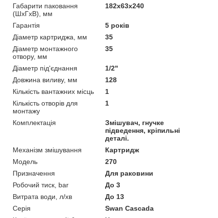
Габарити паковання
182х63х240
(ШхГхВ), мм
Гарантія
5 років
Діаметр картриджа, мм
35
Діаметр монтажного
35
отвору, мм
Діаметр під'єднання
1/2"
Довжина виливу, мм
128
Кількість вантажних місць
1
Кількість отворів для
1
монтажу
Комплектація
Змішувач, гнучке
підведення, кріпильні
деталі.
Механізм змішування
Картридж
Мoдель
270
Призначення
Для раковини
Робочий тиск, bar
До 3
Витрата води, л/хв
До 13
Серія
Swan Cascada