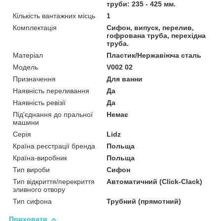
труби: 235 - 425 мм.
Кількість вантажних місць
1
Комплектація
Сифон, випуск, перелив,
гофрована труба, перехідна
труба.
Матеріал
Пластик/Нержавіюча сталь
Мoдель
V002 02
Призначення
Для ванни
Наявність переливання
Да
Наявність ревізії
Да
Під'єднання до пральної
Немає
машини
Серія
Lidz
Країна реєстрації бренда
Польща
Країна-виробник
Польща
Тип вироби
Сифон
Тип відкриття/перекриття
Автоматичний (Click-Clack)
зливного отвору
Тип сифона
Трубний (прямотний)
Приховати