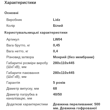
Характеристики
Основні
Виробник
Lidz
Колір
Білий
Користувальницькі характеристики
Артикул
LW04
Вага брутто, кг
0,45
Вага нетто, кг
0,4
Різновид затвора
Мокрий (без мембрани)
Габаритні розміри виробу
280х110х445
(ШхГхВ), мм
Габарити паковання
280х110х445
(ШхГхВ), мм
Гарантія
5 років
Діаметр випуску, мм
68
Діаметр патрубка в
40/50
каналізацію, мм
Додаткові характеристики
Довжина переливання: 500
мм. Довжина гофрованої