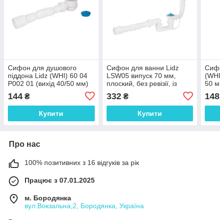
Сифон для душового
Сифон для ванни Lidz
Сифо
піддона Lidz (WHI) 60 04
LSW05 випуск 70 мм,
(WHI
P002 01 (вихід 40/50 мм)
плоский, без ревізії, із
50 м
пробкою на ланцюгу
144
332
148
₴
₴
(вихід гофра 40/50мм)
Купити
Купити
Про нас
100% позитивних з 16 відгуків за рік
Працює з 07.01.2025
м. Бородянка
вул.Вокзальна,2, Бородянка, Україна