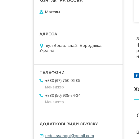
Максим
З
ф
вул.Вокзальна,2, Бородянка,
р
Україна
н
+380 (67) 750-06-05
Менеджер
Х
+380 (50) 935-24-34
Менеджер
В
redokssanopt@gmail.com