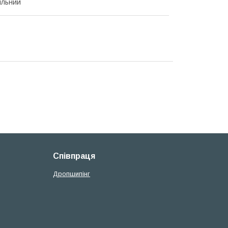
ільний
Співпраця
Дропшипінг