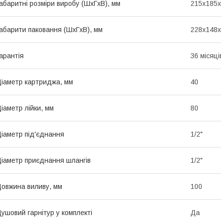
абаритні розміри виробу (ШхГхВ), мм
215х185
абарити паковання (ШхГхВ), мм
228х148
арантія
36 місяці
іаметр картриджа, мм
40
іаметр лійки, мм
80
іаметр під'єднання
1/2"
іаметр приєднання шлангів
1/2"
овжина виливу, мм
100
ушовий гарнітур у комплекті
Да