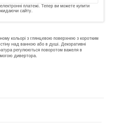
 електронні платежі. Тепер ви можете купити
окидаючи сайту.
аному кольорі з глянцевою поверхнею з коротким
стіну над ванною або в душі. Декоративні
пература регулюються поворотом важеля в
омогою дивертора.