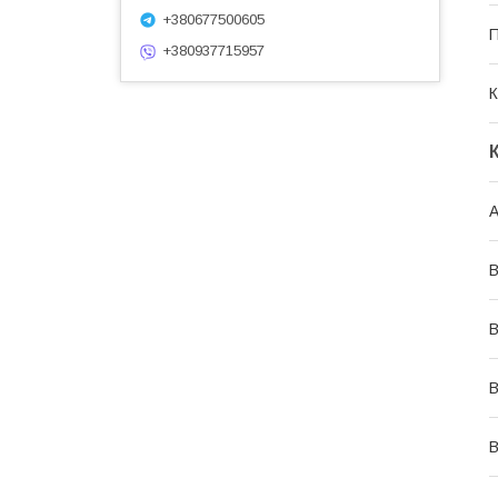
+380677500605
П
+380937715957
К
А
В
В
В
В