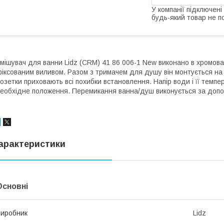
У компанії підключені
будь-який товар не п
мішувач для ванни Lidz (CRM) 41 86 006-1 New виконано в хромов
іксованим виливом. Разом з тримачем для душу він монтується на 
озетки приховають всі похибки встановлення. Напір води і її тем
еобхідне положення. Перемикання ванна/душ виконується за доп
арактеристики
Основні
иробник
Lidz