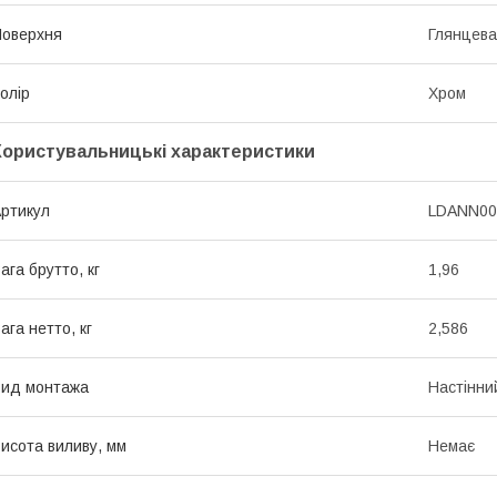
оверхня
Глянцева
олір
Хром
Користувальницькі характеристики
ртикул
LDANN00
ага брутто, кг
1,96
ага нетто, кг
2,586
ид монтажа
Настінни
исота виливу, мм
Немає