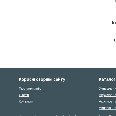
Т
І
Ц
Корисні сторінкі сайту
Каталог
Про компанію
Умивальни
Статті
Акрилові 
Контакти
Акрилові 
Умивальни