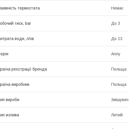
аявність термостата
Немає
обочий тиск, bar
До 3
итрата води, л/хв
До 13
ерія
Anny
раїна реєстрації бренда
Польща
раїна-виробник
Польща
ип вироби
Змішувач
ип излива
Литий