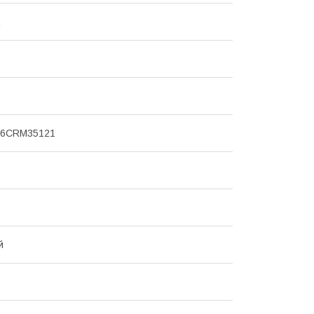
6CRM35121
й