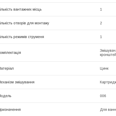
ількість вантажних місць
1
ількість отворів для монтажу
2
ількість режимів струменя
1
Змішувач
омплектація
кронштей
атеріал
Цинк
еханізм змішування
Картрид
Мoдель
006
ризначення
Для ван