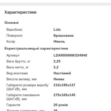
Характеристики
Основні
Виробник
Lidz
Поверхня
Брашована
Колір
Нікель
Користувальницькі характеристики
Артикул
LDARI006NKS34940
Вага брутто, кг
2,25
Вага нетто, кг
2,2
Вид монтажа
Настінний
Висота виливу, мм
Немає
Габаритні розміри виробу
210х195х137
(ШхГхВ), мм
Габарити паковання
275х165х145
(ШхГхВ), мм
Гарантія
20 років
Діаметр картриджа, мм
35