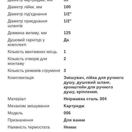
Діаметр лійки, мм
100
Діаметр під'єднання
1/2"
Діаметр приєднання
1/2"
шлангів
Довжина виливу, мм
125
Душовий гарнітур у
Да
комплекті
Кількість вантажних місць
1
Кількість отворів для
2
монтажу
Кількість режимів струменя
3
Комплектація
Змішувач, лійка для ручного
душу, душовий шланг,
кронштейн для ручного
душу, кріплення.
Матеріал
Неіржавка сталь 304
Механізм змішування
Картридж
Мoдель
006
Призначення
Для ванни
Наявність термостата
Немає