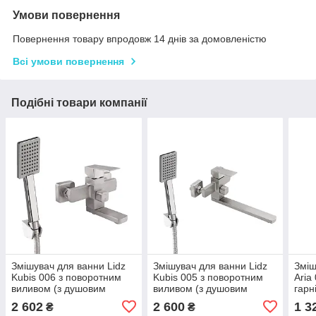
Умови повернення
Повернення товару впродовж 14 днів за домовленістю
Всі умови повернення
Подібні товари компанії
Змішувач для ванни Lidz
Змішувач для ванни Lidz
Зміш
Kubis 006 з поворотним
Kubis 005 з поворотним
Aria
виливом (з душовим
виливом (з душовим
гарн
гарнітуром) (k35)
гарнітуром) (k35)
LDAR
2 602
2 600
1 3
₴
₴
LDKUB006NKS28536
LDKUB005NKS28537