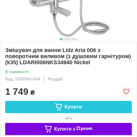
Змішувач для ванни Lidz Aria 006 з
поворотним виливом (з душовим гарнітуром)
(k35) LDARI006NKS34940 Nickel
В наявності
Код: SD00041044
Роздріб
1 749
₴
Купити
або
Купити з