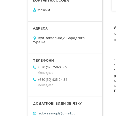
Максим
У
вул.Вокзальна,2, Бородянка,
ш
Україна
-
-
-
-
-
+380 (67) 750-06-05
-
Менеджер
+380 (50) 935-24-34
М
Менеджер
К
Г
redokssanopt@gmail.com