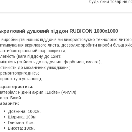
будь-який товар не п
Акриловий душовий піддон RUBICON 1000х1000
 виробництві наших піддонів ми використовуємо технологію литого 
тампування акрилового листа, дозволяє зробити вироби більш якіс
 антибактеріальний шар покриття;
 легкість (вага піддону до 12кг);
 міцність (стійкість до подряпин, фарбників, кислот);
 стійкість до механічних ушкоджень;
 ремонтопригоднісь;
 простоту в установці;
Характеристики:
атеріал: Рідкий акрил «Lucite» (Англія)
олір: Білий
абарити:
Довжина: 100см.
Ширина: 100м
Глибина: 6см.
Висота: 18см.