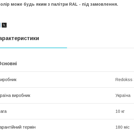
олір може будь яким з палітри RAL - під замовлення.
арактеристики
Основні
иробник
Redokss
раїна виробник
Україна
ага
10 кг
арантійний термін
180 міс