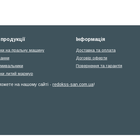
 продукції
Інформація
ки на пральну машину
Доставка та оплата
ванни
Договір оферти
умивальники
Повернення та гарантія
ки литий мармур
 можете на нашому сайті -
redokss-san.com.ua
!