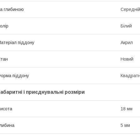
а глибиною
Середній 
олір
Білий
атеріал піддону
Акрил
Стан
Новий
орма піддону
Квадрат
Габаритні і приєднувальні розміри
исота
18 мм
либина
5 мм