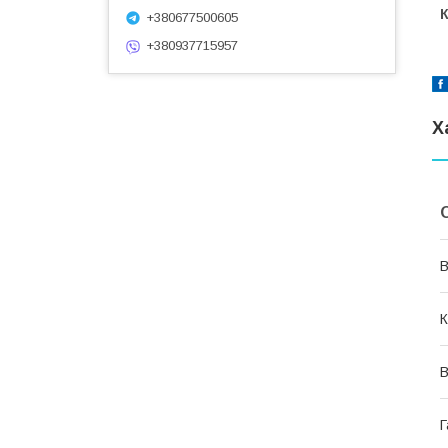
К
+380677500605
+380937715957
Х
В
К
В
Г